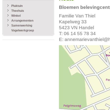
Pluktuin
Bloemen belevingcent
Theehuis
Familie Van Thiel
Winkel
Arrangementen
Kapelweg 33
Samenwerking
5423 VN Handel
Vogelwerkgroep
T: 06 14 55 78 34
E:
annemarievanthiel@h