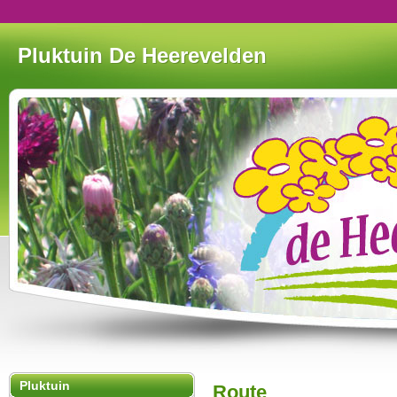
Pluktuin De Heerevelden
Pluktuin
Route